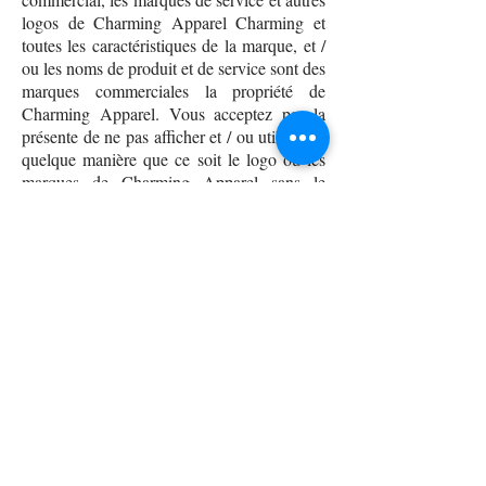
logos de Charming Apparel Charming et
toutes les caractéristiques de la marque, et /
ou les noms de produit et de service sont des
marques commerciales la propriété de
Charming Apparel. Vous acceptez par la
présente de ne pas afficher et / ou utiliser de
quelque manière que ce soit le logo ou les
marques de Charming Apparel sans le
consentement écrit préalable de Charming
Apparel.
COPYRIGHT OU PROPRIETE
INTELLECTUELLE
Charming Apparel respectera toujours la
propriété intellectuelle d'autrui, et nous
demandons à tous nos utilisateurs de faire de
même. Charming Apparel peut, à son
entière discrétion, désactiver et / ou résilier
les comptes de tout utilisateur qui enfreint