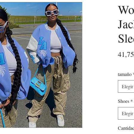
Wo
Jac
Sle
41,7
tamaño
Elegir
Shoes
*
Elegir
Cantida