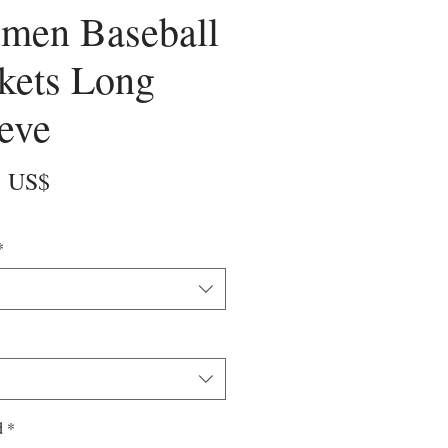
men Baseball
kets Long
eve
Precio
5 US$
*
d
*