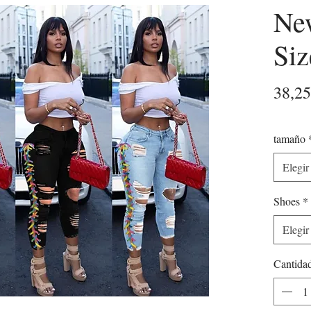
New
Siz
38,2
tamaño
Elegir
Shoes
*
Elegir
Cantida