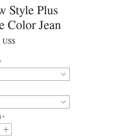
 Style Plus
e Color Jean
Precio
5 US$
*
d
*