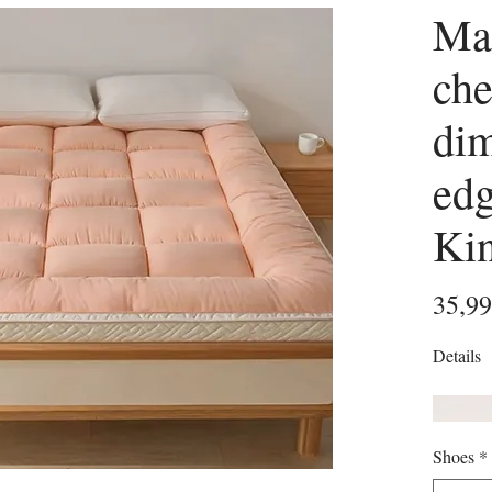
Mat
che
dim
edg
Kin
35,9
Details
Shoes
*