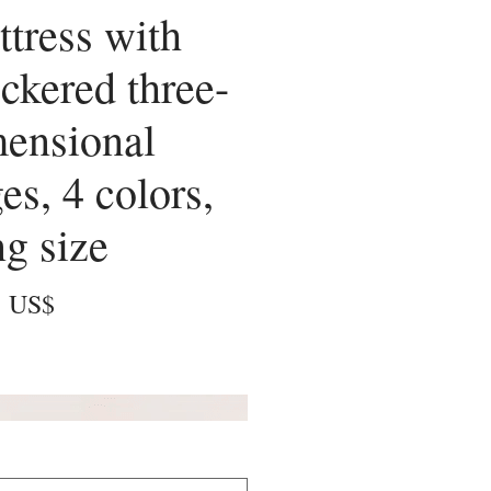
tress with
ckered three-
ensional
es, 4 colors,
g size
Precio
9 US$