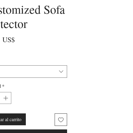
stomized Sofa
tector
Precio
0 US$
d
*
r al carrito