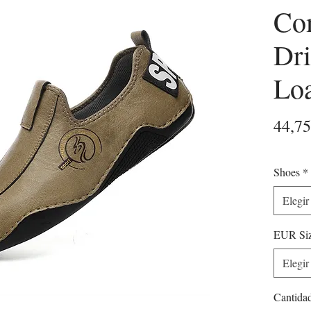
Com
Dri
Loa
44,7
Shoes
*
Elegir
EUR Si
Elegir
Cantida