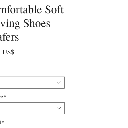
fortable Soft
ving Shoes
fers
Precio
5 US$
ze
*
d
*