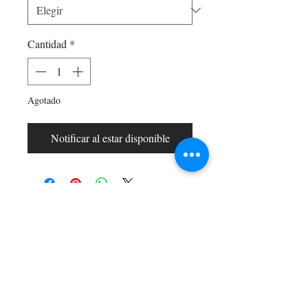
Cantidad
*
Agotado
Notificar al estar disponible
Shop All
Arc Collection
Gift Cards
Track My Package
Stylish Picks
Merchant Account