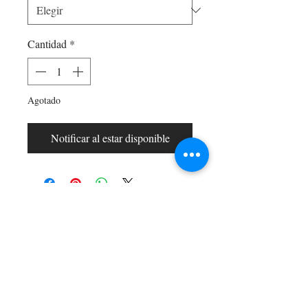
Cantidad
*
Agotado
Notificar al estar disponible
Shop All
Arc Collection
Gift Cards
Track My Package
Stylish Picks
Merchant Account